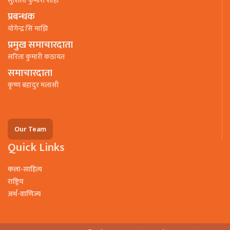
सुशिला कुमारी शाही
प्रबन्धक
याेगेन्द्र सिं माझि
प्रमुख समाचारदाता
सरिता कुमारी कठायत
समाचारदाता
कृष्ण बहादुर मलासी
Our Team
Quick Links
कला-साहित्य
राष्ट्रिय
अर्थ-वाणिज्य