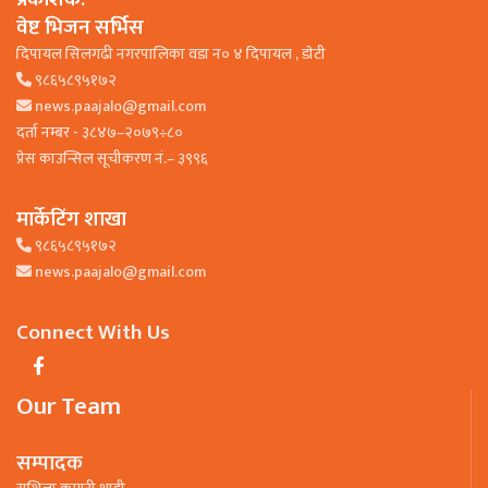
वेष्ट भिजन सर्भिस
दिपायल सिलगढी नगरपालिका वडा न० ४ दिपायल , डाेटी
९८६५८९५१७२
news.paajalo@gmail.com
दर्ता नम्बर - ३८४७–२०७९÷८०
प्रेस काउन्सिल सूचीकरण नं.– ३९९६
मार्केटिंग शाखा
९८६५८९५१७२
news.paajalo@gmail.com
Connect With Us
Our Team
सम्पादक