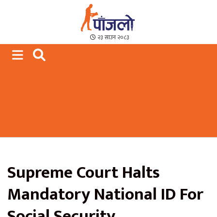
Paajalo News
We are from Far West Nepal
२३ साउन २०८३
Supreme Court Halts
Mandatory National ID For
Social Security