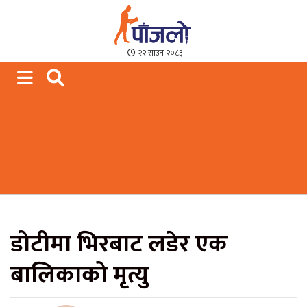
Paajalo News
We are from Far West Nepal
२२ साउन २०८३
डोटीमा भिरबाट लडेर एक
बालिकाको मृत्यु