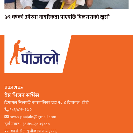
७९ वर्षको उमेरमा नागरिकता पाएपछि दिलसराको खुसी
प्रकाशक:
वेष्ट भिजन सर्भिस
दिपायल सिलगढी नगरपालिका वडा न० ४ दिपायल , डाेटी
९८६५८९५१७२
news.paajalo@gmail.com
दर्ता नम्बर - ३८४७–२०७९÷८०
प्रेस काउन्सिल सूचीकरण नं.– ३९९६