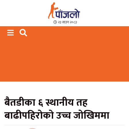
Paajalo News
We are from Far West Nepal
२३ साउन २०८३
बैतडीका ६ स्थानीय तह
बाढीपहिरोको उच्च जोखिममा