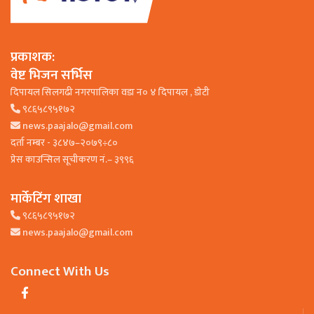
प्रकाशक:
वेष्ट भिजन सर्भिस
दिपायल सिलगढी नगरपालिका वडा न० ४ दिपायल , डाेटी
९८६५८९५१७२
news.paajalo@gmail.com
दर्ता नम्बर - ३८४७–२०७९÷८०
प्रेस काउन्सिल सूचीकरण नं.– ३९९६
मार्केटिंग शाखा
९८६५८९५१७२
news.paajalo@gmail.com
Connect With Us