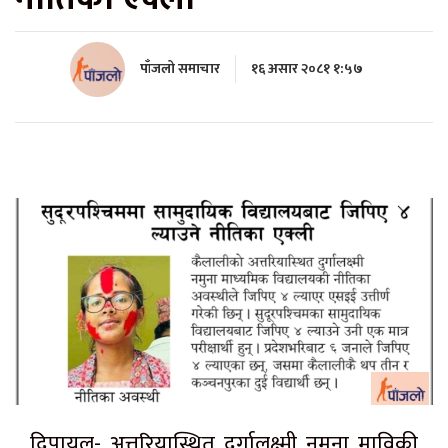
पाँजलो समाचार
१६ असार २०८१ १:५७
दिपायल- अत्तरियास्थित दुर्गालक्ष्मी नमुना माविकी