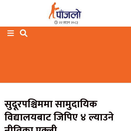
Paajalo News
We are from Far West Nepal
२२ साउन २०८३
सुदूरपश्चिममा सामुदायिक
विद्यालयबाट जिपिए ४ ल्याउने
नीतिका एक्ली