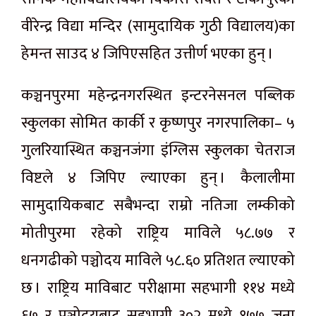
वीरेन्द्र विद्या मन्दिर (सामुदायिक गुठी विद्यालय)का
हेमन्त साउद ४ जिपिएसहित उत्तीर्ण भएका हुन् ।
कञ्चनपुरमा महेन्द्रनगरस्थित इन्टरनेसनल पब्लिक
स्कुलका सोमित कार्की र कृष्णपुर नगरपालिका– ५
गुलरियास्थित कञ्चनजंगा इंग्लिस स्कुलका चेतराज
विष्टले ४ जिपिए ल्याएका हुन् । कैलालीमा
सामुदायिकबाट सबैभन्दा राम्रो नतिजा लम्कीको
मोतीपुरमा रहेको राष्ट्रिय माविले ५८.७७ र
धनगढीको पञ्चोदय माविले ५८.६० प्रतिशत ल्याएको
छ । राष्ट्रिय माविबाट परीक्षामा सहभागी ११४ मध्ये
६७ र पञ्चोदयबाट सहभागी ३०२ मध्ये १७७ जना