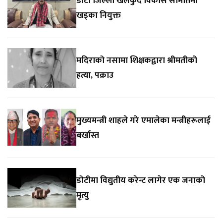
डाेटी जिल्ला खेलकुद विकास समितिमा
खड्का नियुक्त
मदिराको नसामा शिक्षकद्वारा श्रीमतीको
हत्या, पक्राउ
मुख्यमन्त्री शाहले गरे एमालेका मन्त्रीहरूलाई
बर्खास्त
डोटीमा विद्युतीय करेन्ट लागेर एक जनाको
मृत्यु