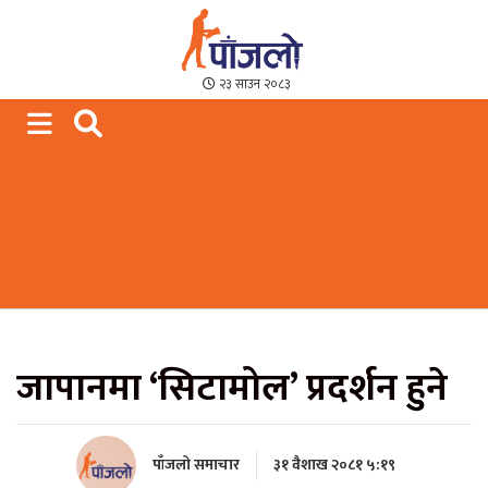
Paajalo News
We are from Far West Nepal
२३ साउन २०८३
जापानमा ‘सिटामोल’ प्रदर्शन हुने
पाँजलो समाचार
३१ वैशाख २०८१ ५:१९