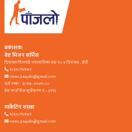
प्रकाशक:
वेष्ट भिजन सर्भिस
दिपायल सिलगढी नगरपालिका वडा न० ४ दिपायल , डाेटी
९८६५८९५१७२
news.paajalo@gmail.com
दर्ता नम्बर - ३८४७–२०७९÷८०
प्रेस काउन्सिल सूचीकरण नं.– ३९९६
मार्केटिंग शाखा
९८६५८९५१७२
news.paajalo@gmail.com