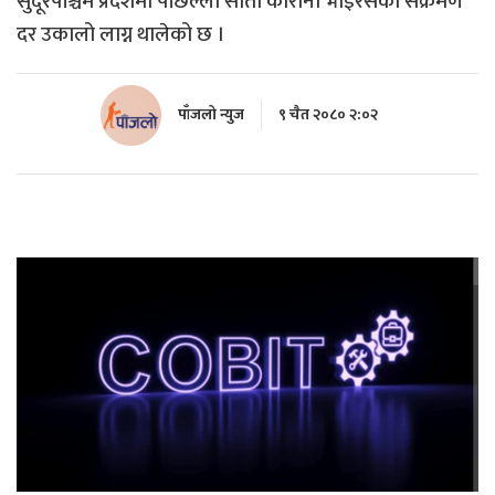
सुदूरपश्चिम प्रदेशमा पछिल्ला साता कोरोना भाइरसको संक्रमण
दर उकालो लाग्न थालेको छ ।
पाँजलो न्युज
९ चैत २०८० २:०२