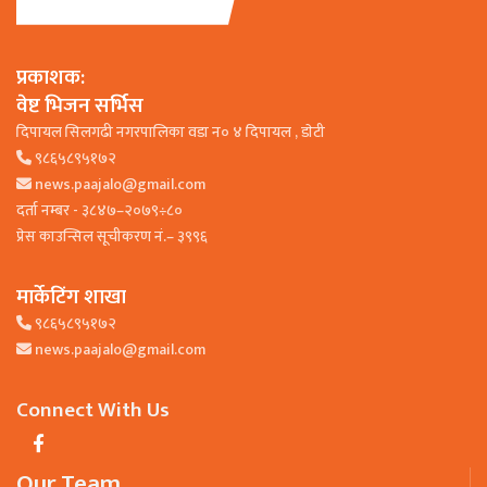
प्रकाशक:
वेष्ट भिजन सर्भिस
दिपायल सिलगढी नगरपालिका वडा न० ४ दिपायल , डाेटी
९८६५८९५१७२
news.paajalo@gmail.com
दर्ता नम्बर - ३८४७–२०७९÷८०
प्रेस काउन्सिल सूचीकरण नं.– ३९९६
मार्केटिंग शाखा
९८६५८९५१७२
news.paajalo@gmail.com
Connect With Us
Our Team