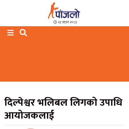
Paajalo News
We are from Far West Nepal
२३ साउन २०८३
दिल्पेश्वर भलिबल लिगको उपाधि
आयोजकलाई