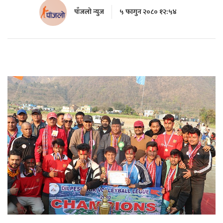
पाँजलो न्युज
५ फागुन २०८० १२:५४