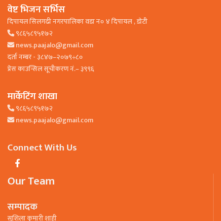
वेष्ट भिजन सर्भिस
दिपायल सिलगढी नगरपालिका वडा न० ४ दिपायल , डाेटी
९८६५८९५१७२
news.paajalo@gmail.com
दर्ता नम्बर - ३८४७–२०७९÷८०
प्रेस काउन्सिल सूचीकरण नं.– ३९९६
मार्केटिंग शाखा
९८६५८९५१७२
news.paajalo@gmail.com
Connect With Us
Our Team
सम्पादक
सुशिला कुमारी शाही