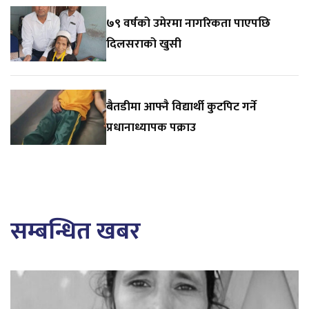
७९ वर्षको उमेरमा नागरिकता पाएपछि
दिलसराको खुसी
बैतडीमा आफ्नै विद्यार्थी कुटपिट गर्ने
प्रधानाध्यापक पक्राउ
सम्बन्धित खबर