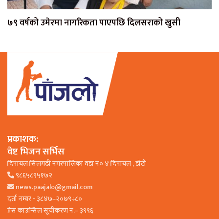
७९ वर्षको उमेरमा नागरिकता पाएपछि दिलसराको खुसी
प्रकाशक:
वेष्ट भिजन सर्भिस
दिपायल सिलगढी नगरपालिका वडा न० ४ दिपायल , डाेटी
९८६५८९५१७२
news.paajalo@gmail.com
दर्ता नम्बर - ३८४७–२०७९÷८०
प्रेस काउन्सिल सूचीकरण नं.– ३९९६