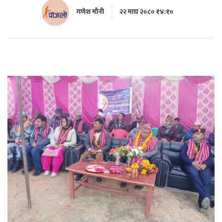
गणेश मौनी
२२ माघ २०८० १४:१०