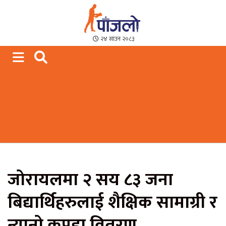
Paajalo News
We are from Far West Nepal
२४ साउन २०८३
जोरायलमा २ सय ८३ जना
बिद्यार्थिहरुलाई शैक्षिक सामाग्री र
न्यानो कपडा वितरण