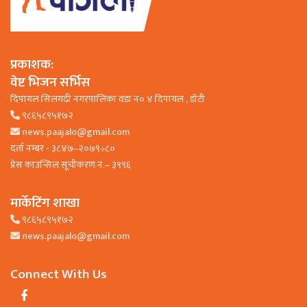
प्रकाशक:
वेष्ट भिजन सर्भिस
दिपायल सिलगढी नगरपालिका वडा न० ४ दिपायल , डाेटी
९८६५८९५१७२
news.paajalo@gmail.com
दर्ता नम्बर - ३८४७–२०७९÷८०
प्रेस काउन्सिल सूचीकरण नं.– ३९९६
मार्केटिंग शाखा
९८६५८९५१७२
news.paajalo@gmail.com
Connect With Us