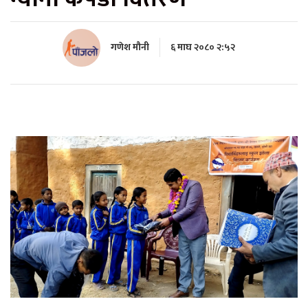
गणेश मौनी
६ माघ २०८० २:५२