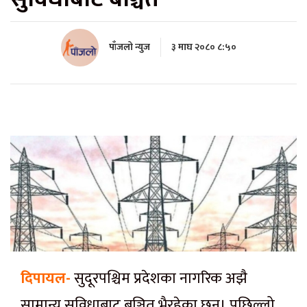
पाँजलो न्युज
३ माघ २०८० ८:५०
दिपायल-
सुदूरपश्चिम प्रदेशका नागरिक अझै
सामान्य सुविधाबाट बञ्चित भैरहेका छन्। पछिल्लो