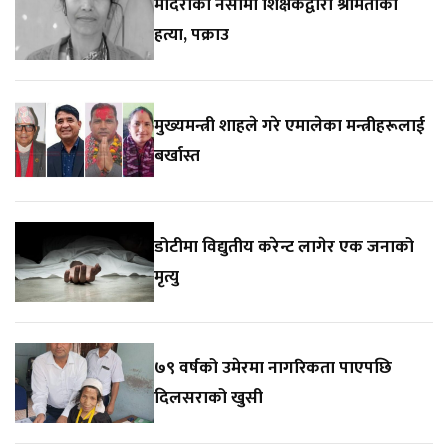
मदिराको नसामा शिक्षकद्वारा श्रीमतीको
हत्या, पक्राउ
मुख्यमन्त्री शाहले गरे एमालेका मन्त्रीहरूलाई
बर्खास्त
डोटीमा विद्युतीय करेन्ट लागेर एक जनाको
मृत्यु
७९ वर्षको उमेरमा नागरिकता पाएपछि
दिलसराको खुसी