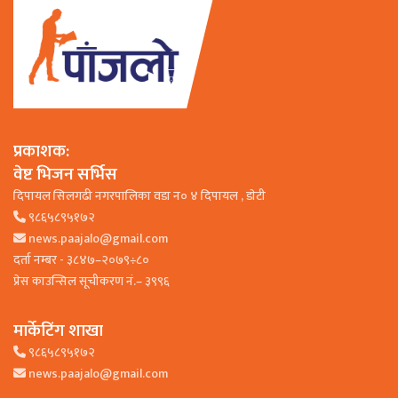
प्रकाशक:
वेष्ट भिजन सर्भिस
दिपायल सिलगढी नगरपालिका वडा न० ४ दिपायल , डाेटी
९८६५८९५१७२
news.paajalo@gmail.com
दर्ता नम्बर - ३८४७–२०७९÷८०
प्रेस काउन्सिल सूचीकरण नं.– ३९९६
मार्केटिंग शाखा
९८६५८९५१७२
news.paajalo@gmail.com