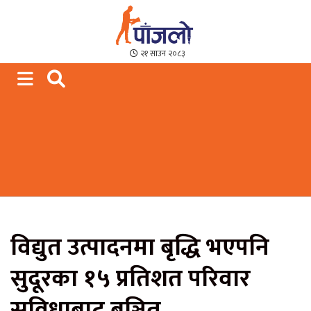
Paajalo News
We are from Far West Nepal
२१ साउन २०८३
विद्युत उत्पादनमा बृद्धि भएपनि
सुदूरका १५ प्रतिशत परिवार
सुविधाबाट बञ्चित