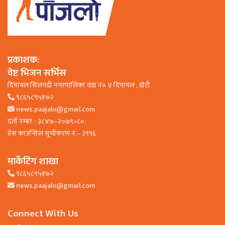
प्रकाशक:
वेष्ट भिजन सर्भिस
दिपायल सिलगढी नगरपालिका वडा न० ४ दिपायल , डाेटी
९८६५८९५१७२
news.paajalo@gmail.com
दर्ता नम्बर - ३८४७–२०७९÷८०
प्रेस काउन्सिल सूचीकरण नं.– ३९९६
मार्केटिंग शाखा
९८६५८९५१७२
news.paajalo@gmail.com
Connect With Us