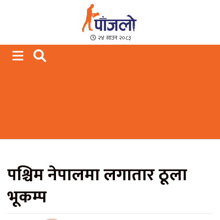
Paajalo News
We are from Far West Nepal
२४ साउन २०८३
पश्चिम नेपालमा लगातार ठूला
भूकम्प