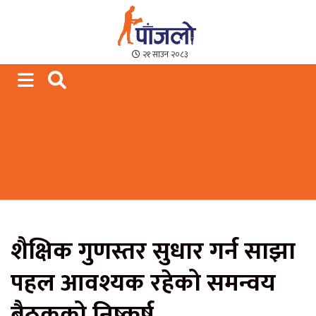
Paajalo News
We are from Far West Nepal
२१ साउन २०८३
शैक्षिक गुणस्तर सुधार गर्न साझा
पहल आवश्यक रहेको समन्वय
बैठकको निष्कर्ष