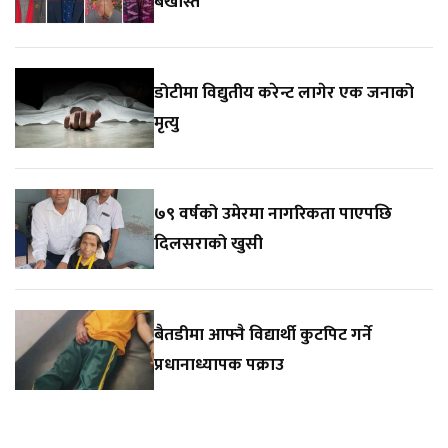
बर्खास्त
डोटीमा विद्युतीय करेन्ट लागेर एक जनाको
मृत्यु
७९ वर्षको उमेरमा नागरिकता पाएपछि
दिलसराको खुसी
बैतडीमा आफ्नै विद्यार्थी कुटपिट गर्ने
प्रधानाध्यापक पक्राउ