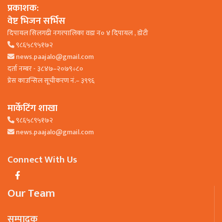
प्रकाशक:
वेष्ट भिजन सर्भिस
दिपायल सिलगढी नगरपालिका वडा न० ४ दिपायल , डाेटी
९८६५८९५१७२
news.paajalo@gmail.com
दर्ता नम्बर - ३८४७–२०७९÷८०
प्रेस काउन्सिल सूचीकरण नं.– ३९९६
मार्केटिंग शाखा
९८६५८९५१७२
news.paajalo@gmail.com
Connect With Us
Our Team
सम्पादक