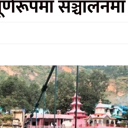
र्णरूपमा सञ्चालनमा