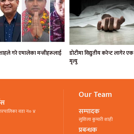
ी शाहले गरे एमालेका मन्त्रीहरूलाई
डोटीमा विद्युतीय करेन्ट लागेर 
मृत्यु
Our Team
भिस
सम्पादक
गरपालिका वडा न० ४
सुशिला कुमारी शाही
प्रबन्धक