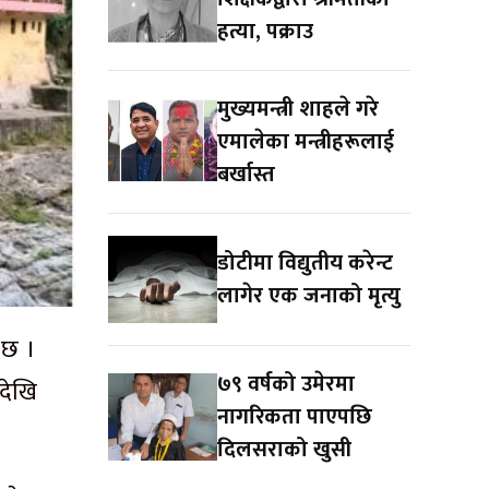
हत्या, पक्राउ
मुख्यमन्त्री शाहले गरे
एमालेका मन्त्रीहरूलाई
बर्खास्त
डोटीमा विद्युतीय करेन्ट
लागेर एक जनाको मृत्यु
 छ ।
७९ वर्षको उमेरमा
देखि
नागरिकता पाएपछि
दिलसराको खुसी