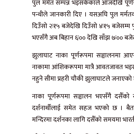
पुल मर्मत सम्पन्न भइसकेकाले आजदेखि पूर
पन्थीले जानकारी दिए । यसअघि पुल मर्मत
दिउँसो २ः१५ बजेदेखि दिउँसो ४ः१५ बजेसम्म
भएसँगै अब बिहान ६ः०० देखि साँझ ७ः०० बज
झुलाघाट नाका पूर्णरूपमा सञ्चालनमा आ
नाकामा आंशिकरूपमा मात्रै आवतजावत भइर
नहुने सीमा प्रहरी चौकी झुलाघाटले जनाएको
नाका पूर्णरूपमा सञ्चालन भएसँगै दसैँक
दर्शनार्थीलाई समेत सहज भएको छ । बैतडी
मन्दिरमा दर्शनका लागि दसैँको समयमा भारती