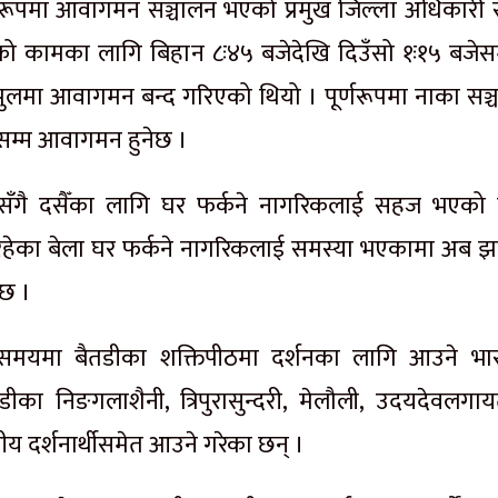
्णरूपमा आवागमन सञ्चालन भएको प्रमुख जिल्ला अधिकारी स
को कामका लागि बिहान ८ः४५ बजेदेखि दिउँसो १ः१५ बजेसम
 पुलमा आवागमन बन्द गरिएको थियो । पूर्णरूपमा नाका सञ्
ेसम्म आवागमन हुनेछ ।
एसँगै दसैँका लागि घर फर्कने नागरिकलाई सहज भएको
हेका बेला घर फर्कने नागरिकलाई समस्या भएकामा अब झ
 छ ।
ो समयमा बैतडीका शक्तिपीठमा दर्शनका लागि आउने भा
का निङगलाशैनी, त्रिपुरासुन्दरी, मेलौली, उदयदेवलगा
य दर्शनार्थीसमेत आउने गरेका छन् ।