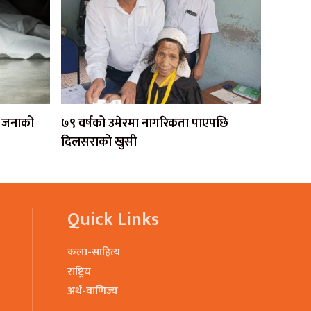
एक जनाको
७९ वर्षको उमेरमा नागरिकता पाएपछि
दिलसराको खुसी
Quick Links
कला-साहित्य
राष्ट्रिय
अर्थ-वाणिज्य