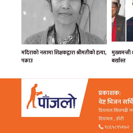
मदिराको नसामा शिक्षकद्वारा श्रीमतीको हत्या,
मुख्यमन्त्र
पक्राउ
बर्खास्त
प्रकाशक:
वेष्ट भिजन सर्
दिपायल सिलगढी न
दिपायल , डाेटी
९८६५८९५१७२