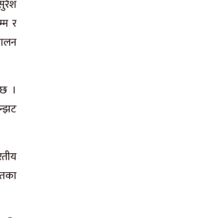
ुरेश
्म र
चालन
 छ ।
न्झट
रतीय
यतका