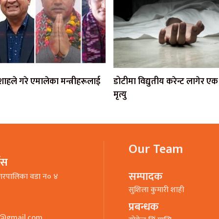
ी शाहले गरे एमालेका मन्त्रीहरूलाई
डोटीमा विद्युतीय करेन्ट लागेर 
मृत्यु
Our Team
भिस
सम्पादक
गरपालिका वडा न० ४
सुशिला कुमारी शाही
प्रबन्धक
o@gmail.com