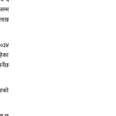
सम्म
 लाख
२०३४
हेका
्नेछ
िएको