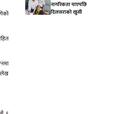
नागरिकता पाएपछि
दिलसराको खुसी
गेको
सहित
ऐनमा
्लेख
थै ६