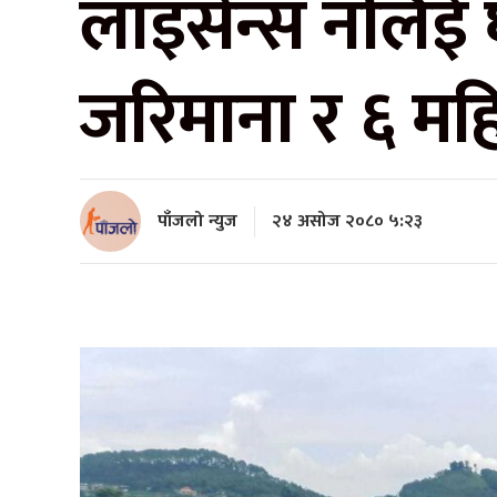
लाइसेन्स नलिई 
जरिमाना र ६ मह
पाँजलो न्युज
२४ असोज २०८० ५:२३