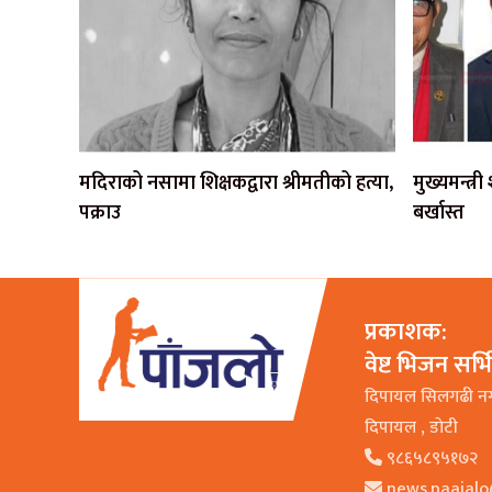
मदिराको नसामा शिक्षकद्वारा श्रीमतीको हत्या,
मुख्यमन्त्र
पक्राउ
बर्खास्त
प्रकाशक:
वेष्ट भिजन सर्
दिपायल सिलगढी न
दिपायल , डाेटी
९८६५८९५१७२
news.paajal