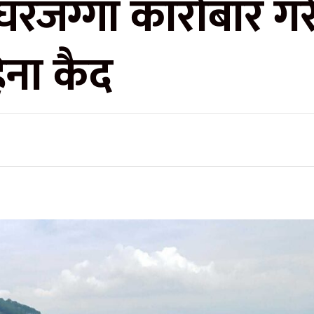
घरजग्गा कारोबार ग
िना कैद