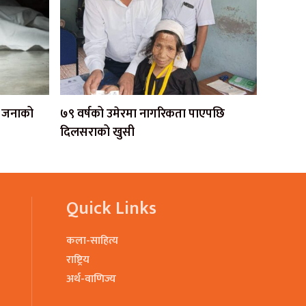
एक जनाको
७९ वर्षको उमेरमा नागरिकता पाएपछि
दिलसराको खुसी
Quick Links
कला-साहित्य
राष्ट्रिय
अर्थ-वाणिज्य