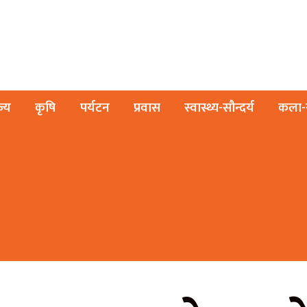
ज्य
कृषि
पर्यटन
प्रवास
स्वास्थ्य-सौन्दर्य
कला-स