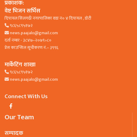
प्रकाशक:
वेष्ट भिजन सर्भिस
दिपायल सिलगढी नगरपालिका वडा न० ४ दिपायल , डाेटी
९८६५८९५१७२
news.paajalo@gmail.com
दर्ता नम्बर - ३८४७–२०७९÷८०
प्रेस काउन्सिल सूचीकरण नं.– ३९९६
मार्केटिंग शाखा
९८६५८९५१७२
news.paajalo@gmail.com
Connect With Us
Our Team
सम्पादक