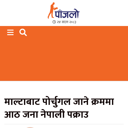
Paajalo News
We are from Far West Nepal
२४ साउन २०८३
माल्टाबाट पोर्चुगल जाने क्रममा
आठ जना नेपाली पक्राउ