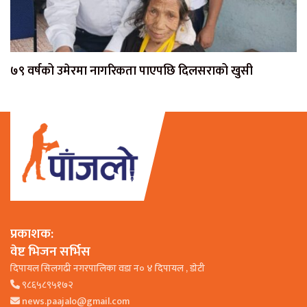
७९ वर्षको उमेरमा नागरिकता पाएपछि दिलसराको खुसी
प्रकाशक:
वेष्ट भिजन सर्भिस
दिपायल सिलगढी नगरपालिका वडा न० ४ दिपायल , डाेटी
९८६५८९५१७२
news.paajalo@gmail.com