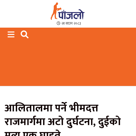
Paajalo News
We are from Far West Nepal
२१ साउन २०८३
आलितालमा पर्ने भीमदत्त
राजमार्गमा अटो दुर्घटना, दुईको
मृत्यु एक घाइते