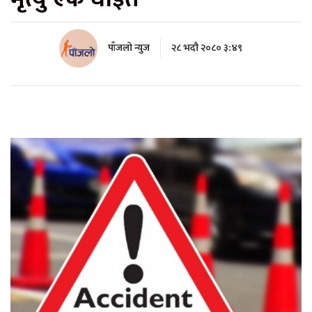
पाँजलो न्युज
२८ भदौ २०८० ३:४९