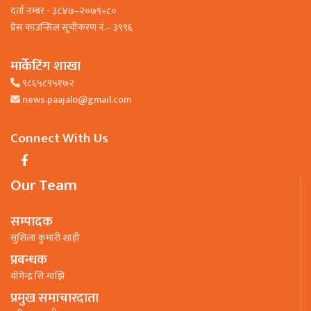
दर्ता नम्बर - ३८४७–२०७९÷८०
प्रेस काउन्सिल सूचीकरण नं.– ३९९६
मार्केटिंग शाखा
९८६५८९५१७२
news.paajalo@gmail.com
Connect With Us
Our Team
सम्पादक
सुशिला कुमारी शाही
प्रबन्धक
याेगेन्द्र सिं माझि
प्रमुख समाचारदाता