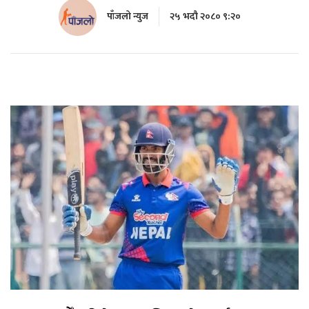
पाँजलो न्युज
२५ भदौ २०८० ९:२०