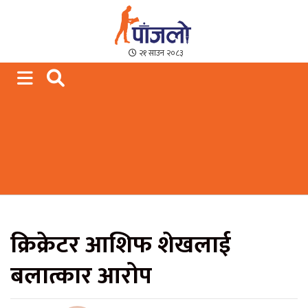
Paajalo News
We are from Far West Nepal
२१ साउन २०८३
क्रिक्रेटर आशिफ शेखलाई
बलात्कार आरोप