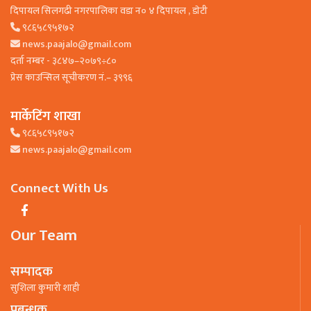
दिपायल सिलगढी नगरपालिका वडा न० ४ दिपायल , डाेटी
९८६५८९५१७२
news.paajalo@gmail.com
दर्ता नम्बर - ३८४७–२०७९÷८०
प्रेस काउन्सिल सूचीकरण नं.– ३९९६
मार्केटिंग शाखा
९८६५८९५१७२
news.paajalo@gmail.com
Connect With Us
Our Team
सम्पादक
सुशिला कुमारी शाही
प्रबन्धक