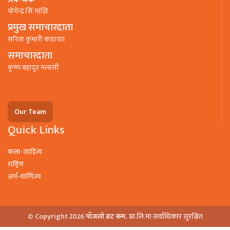
याेगेन्द्र सिं माझि
प्रमुख समाचारदाता
सरिता कुमारी कठायत
समाचारदाता
कृष्ण बहादुर मलासी
Our Team
Quick Links
कला-साहित्य
राष्ट्रिय
अर्थ-वाणिज्य
© Copyright 2026
पाँजलो डट कम.
प्रा.लि.मा सर्वाधिकार सुरक्षित