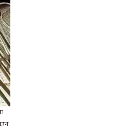
मा
नाउन
ा