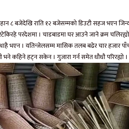
िहान ८ बजेदेखि राति १२ बजेसम्मको डिउटी सहज भएन जिन्
टेकिरहे परदेशमा । चाडबाडमा घर आउने जाने क्रम चलिरह्यो
ो थाहै भएन । यतिन्जेलसम्म मासिक तलब बढेर चार हजार पाँ
 भने कहिने हट्न सकेन । गुजारा गर्न समेत धौधौ परिरह्यो ।