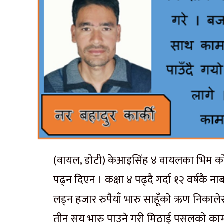
(वायल, डोटी) केआइसिंह ४ वायलका भिम को
पढ्न दिएन । कक्षा ४ पढ्दै गर्दा १२ वर्षकै
लड्न हजार रुपैयाँ भारु साहूँकाे ऋण निका
तीन सय भारु पाउने गरी मिठाई पसलको काम