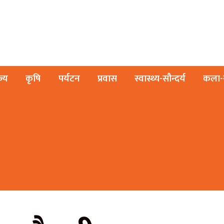
ज्य
कृषि
पर्यटन
प्रवास
स्वास्थ्य-सौन्दर्य
कला-स