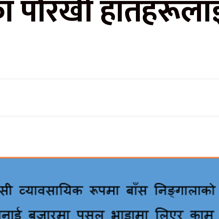
 पाैरखी हातहरूलाई