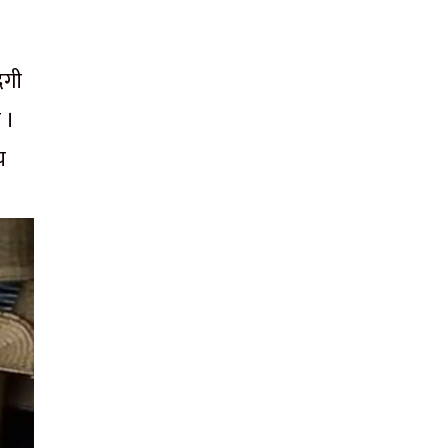
दगी
 ।
च