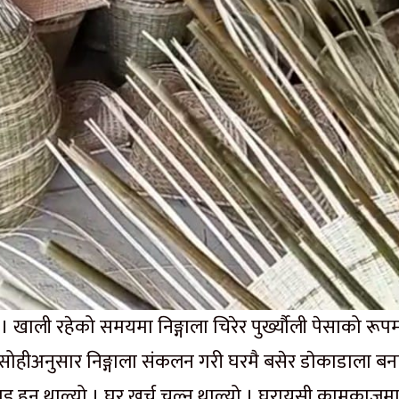
 खाली रहेको समयमा निङ्गाला चिरेर पुर्ख्यौली पेसाको रूप
सोहीअनुसार निङ्गाला संकलन गरी घरमै बसेर डाेकाडाला ब
 हुन थाल्यो । घर खर्च चल्न थाल्यो । घरायसी कामकाजम