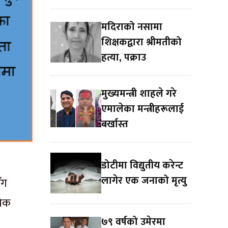
मदिराको नसामा
शिक्षकद्वारा श्रीमतीको
हत्या, पक्राउ
मुख्यमन्त्री शाहले गरे
एमालेका मन्त्रीहरूलाई
बर्खास्त
डोटीमा विद्युतीय करेन्ट
लागेर एक जनाको मृत्यु
ँग
सिक
७९ वर्षको उमेरमा