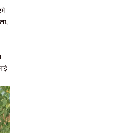
रमै
्ला,
।
माई