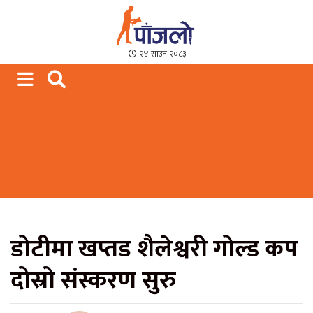
Paajalo News
We are from Far West Nepal
२४ साउन २०८३
डोटीमा खप्तड शैलेश्वरी गोल्ड कप
दोस्रो संस्करण सुरु