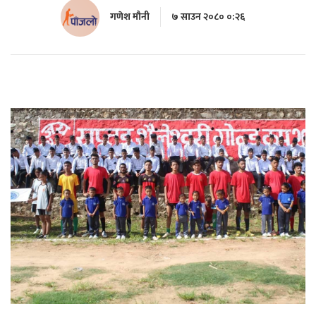
गणेश मौनी
७ साउन २०८० ०:२६