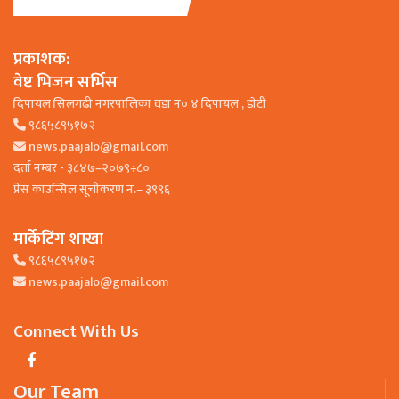
प्रकाशक:
वेष्ट भिजन सर्भिस
दिपायल सिलगढी नगरपालिका वडा न० ४ दिपायल , डाेटी
९८६५८९५१७२
news.paajalo@gmail.com
दर्ता नम्बर - ३८४७–२०७९÷८०
प्रेस काउन्सिल सूचीकरण नं.– ३९९६
मार्केटिंग शाखा
९८६५८९५१७२
news.paajalo@gmail.com
Connect With Us
Our Team