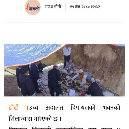
गणेश मौनी
१९ जेठ २०८० १२:३२
डोटी ।
उच्च अदालत दिपायलको भवनको
सिलान्यास गरिएको छ ।