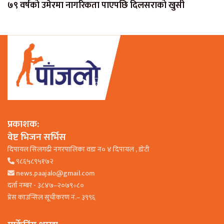
७९ वर्षको उमेरमा नागरिकता पाएपछि दिलसराको खुसी
प्रकाशक:
वेष्ट भिजन सर्भिस
दिपायल सिलगढी नगरपालिका वडा न० ४ दिपायल , डाेटी
९८६५८९५१७२
news.paajalo@gmail.com
दर्ता नम्बर - ३८४७–२०७९÷८०
प्रेस काउन्सिल सूचीकरण नं.– ३९९६