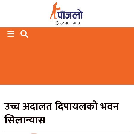
Paajalo News
We are from Far West Nepal
२२ साउन २०८३
उच्च अदालत दिपायलको भवन
सिलान्यास