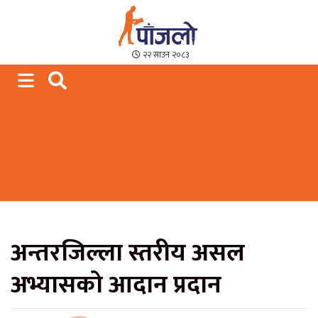
Paajalo News
We are from Far West Nepal
२२ साउन २०८३
अन्तरजिल्ला स्तरीय असल
अभ्यासको आदान प्रदान