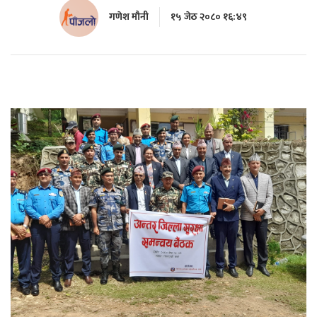
गणेश मौनी
१५ जेठ २०८० १६:४९