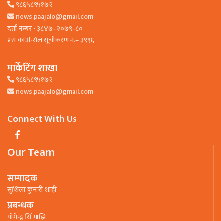
९८६५८९५१७२
news.paajalo@gmail.com
दर्ता नम्बर - ३८४७–२०७९÷८०
प्रेस काउन्सिल सूचीकरण नं.– ३९९६
मार्केटिंग शाखा
९८६५८९५१७२
news.paajalo@gmail.com
Connect With Us
Our Team
सम्पादक
सुशिला कुमारी शाही
प्रबन्धक
याेगेन्द्र सिं माझि