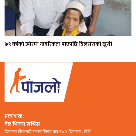
७९ वर्षको उमेरमा नागरिकता पाएपछि दिलसराको खुसी
प्रकाशक:
वेष्ट भिजन सर्भिस
दिपायल सिलगढी नगरपालिका वडा न० ४ दिपायल , डाेटी