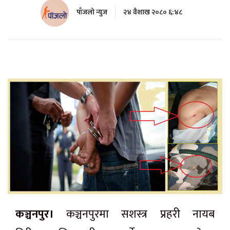
पाँजलो न्युज
२४ वैशाख २०८० ६:४८
कञ्चनपुर।
कञ्चनपुरमा सशस्त्र प्रहरी नायब