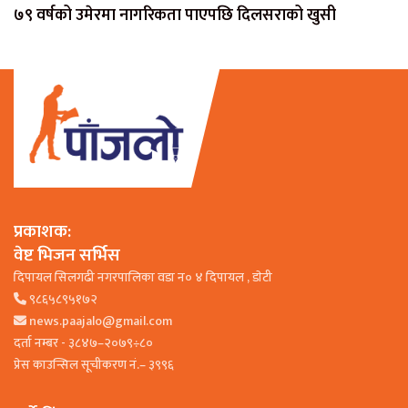
७९ वर्षको उमेरमा नागरिकता पाएपछि दिलसराको खुसी
प्रकाशक:
वेष्ट भिजन सर्भिस
दिपायल सिलगढी नगरपालिका वडा न० ४ दिपायल , डाेटी
९८६५८९५१७२
news.paajalo@gmail.com
दर्ता नम्बर - ३८४७–२०७९÷८०
प्रेस काउन्सिल सूचीकरण नं.– ३९९६