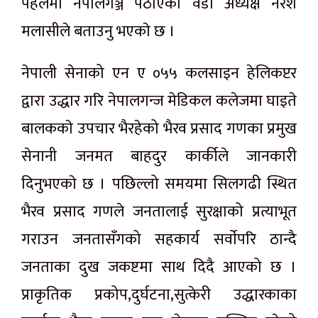
पहलमा नेपालगञ्ज पठाएकाे वडा अध्यक्ष नरेश
मलासीले बताउनु भएकाे छ ।
नेपाली सेनाको एन ए ०५५ कलसाइन हेलिकप्टर
द्वारा उद्धार गरि नेपालगन्ज मेडिकल कलेजमा घाइते
बालककाे उपचार भैरहेको भैरव प्रसाद गणका प्रमुख
सेनानी जनमत बाहदुर कार्कीले जानकारी
दिनुभएकाे छ । पछिल्लो समयमा सिलगढी स्थित
भैरव प्रसाद गणले जनतालाई सुरक्षाको प्रत्याभूत
गराउन जनतासँगको सहकार्य सर्वाेपरि ठान्दै
जनताका दुख जकष्टमा साथ दिदै आएको छ ।
प्राकृतिक प्रकोप,दुर्घटना,सुत्केरी उद्धारकाका