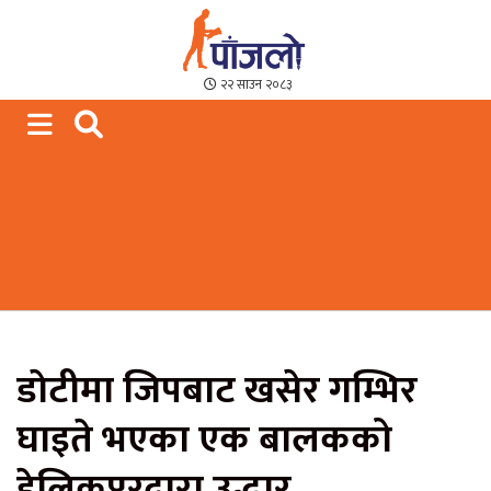
Paajalo News
We are from Far West Nepal
२२ साउन २०८३
डाेटीमा जिपबाट खसेर गम्भिर
घाइते भएका एक बालकको
हेलिकप्टरद्वारा उद्धार