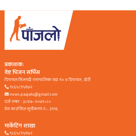
प्रकाशक:
वेष्ट भिजन सर्भिस
दिपायल सिलगढी नगरपालिका वडा न० ४ दिपायल , डाेटी
९८६५८९५१७२
news.paajalo@gmail.com
दर्ता नम्बर - ३८४७–२०७९÷८०
प्रेस काउन्सिल सूचीकरण नं.– ३९९६
मार्केटिंग शाखा
९८६५८९५१७२