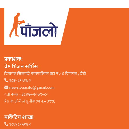
प्रकाशक:
वेष्ट भिजन सर्भिस
दिपायल सिलगढी नगरपालिका वडा न० ४ दिपायल , डाेटी
९८६५८९५१७२
news.paajalo@gmail.com
दर्ता नम्बर - ३८४७–२०७९÷८०
प्रेस काउन्सिल सूचीकरण नं.– ३९९६
मार्केटिंग शाखा
९८६५८९५१७२