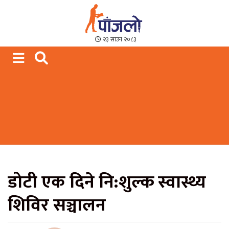
Paajalo News
We are from Far West Nepal
२३ साउन २०८३
डोटी एक दिने नि:शुल्क स्वास्थ्य
शिविर सञ्चालन