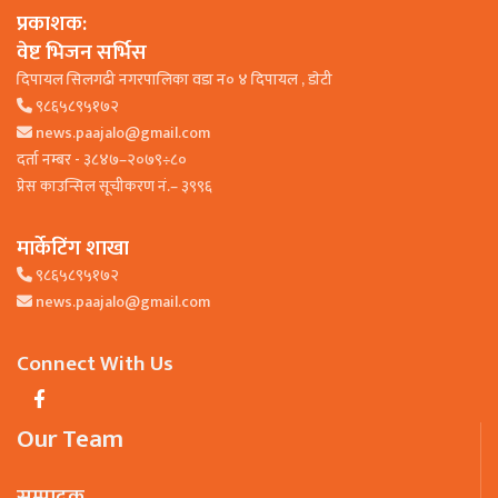
प्रकाशक:
वेष्ट भिजन सर्भिस
दिपायल सिलगढी नगरपालिका वडा न० ४ दिपायल , डाेटी
९८६५८९५१७२
news.paajalo@gmail.com
दर्ता नम्बर - ३८४७–२०७९÷८०
प्रेस काउन्सिल सूचीकरण नं.– ३९९६
मार्केटिंग शाखा
९८६५८९५१७२
news.paajalo@gmail.com
Connect With Us
Our Team
सम्पादक