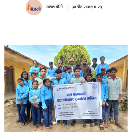
गणेश मौनी
३० चैत २०७९ ४:२५