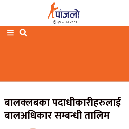
Paajalo News
We are from Far West Nepal
२४ साउन २०८३
बालक्लबका पदाधीकारीहरुलाई
बालअधिकार सम्बन्धी तालिम