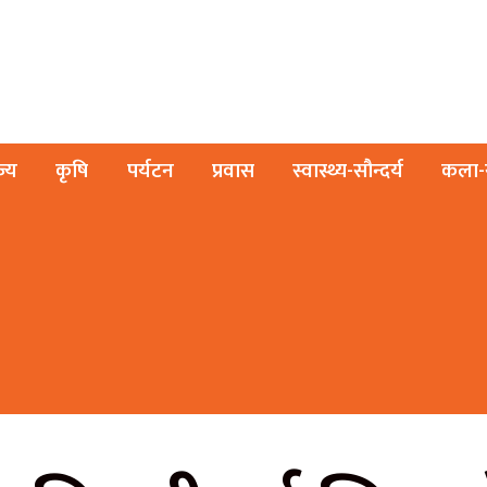
ज्य
कृषि
पर्यटन
प्रवास
स्वास्थ्य-सौन्दर्य
कला-स