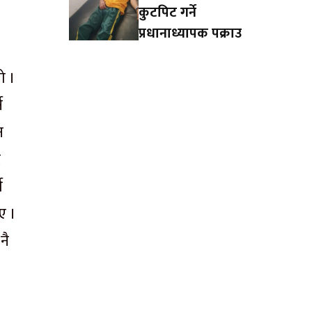
कुटपिट गर्ने
प्रधानाध्यापक पक्राउ
ो ।
न
न
र
ण
ए ।
नै