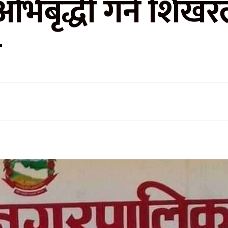
अभिबृद्धी गर्न शिखरले
त