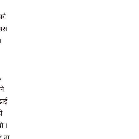
सको
 यस
ा
,
ने
ढाई
ी
ो ।
८ मा