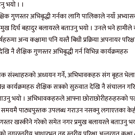
उनु भयो । ।
शैक्षिक गुणस्तर अभिबृद्धी गर्नका लागि पालिकाले नयाँ अभ्या
ुख दिर्घ बहादुर बलायरले बताउनु भयो । उनले भने हामीले
षहरुमा अन्य कक्षामा पनि यस्तै बिधी प्रक्रिया अपनायर परिक्ष
ेखि नै शैक्षिक गुणस्तर अभिबृद्धी गर्न विभिन्न कार्यक्रमहरु
िक संस्थाहरुको अध्ययन गर्ने, अभिभावकहरु संग बृहत भेला
ार्यक्रमहरु शैक्षिक सत्रको सुरुवात देखि नै संचालन गरि
 बताउनु भयो । अभिभावकहरुले आफ्ना छोराछोरीहरुहरुको प
्द्रले समयमै पाठ्यपुस्तक उपलब्ध गराउन नसक्नु लगाएतका केह
स्तर खस्कीने गरेको समेत नगर प्रमुख बलायरले बताउनु भय
रेको नगरस्तरीय आधारभूत तह स्तरीय परिक्षा अन्तरगत कक्षा 