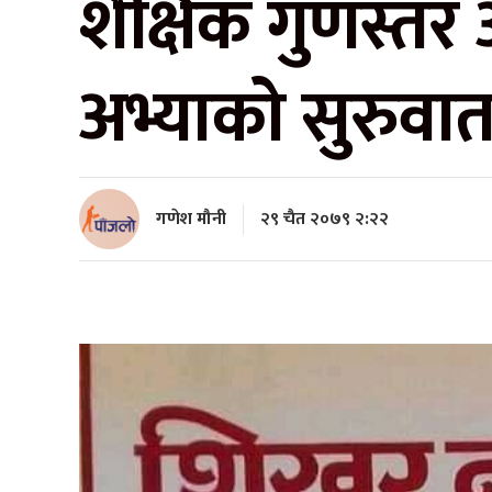
शैक्षिक गुणस्तर 
अभ्याको सुरुवा
गणेश मौनी
२९ चैत २०७९ २:२२