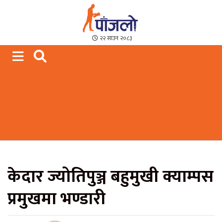
Paajalo News
We are from Far West Nepal
२२ साउन २०८३
केदार ज्योतिपुञ्ज बहुमुखी क्याम्पस
प्रमुखमा भण्डारी