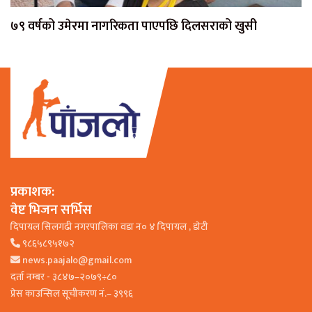
७९ वर्षको उमेरमा नागरिकता पाएपछि दिलसराको खुसी
प्रकाशक:
वेष्ट भिजन सर्भिस
दिपायल सिलगढी नगरपालिका वडा न० ४ दिपायल , डाेटी
९८६५८९५१७२
news.paajalo@gmail.com
दर्ता नम्बर - ३८४७–२०७९÷८०
प्रेस काउन्सिल सूचीकरण नं.– ३९९६