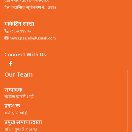
दर्ता नम्बर - ३८४७–२०७९÷८०
प्रेस काउन्सिल सूचीकरण नं.– ३९९६
मार्केटिंग शाखा
९८६५८९५१७२
news.paajalo@gmail.com
Connect With Us
Our Team
सम्पादक
सुशिला कुमारी शाही
प्रबन्धक
याेगेन्द्र सिं माझि
प्रमुख समाचारदाता
सरिता कुमारी कठायत