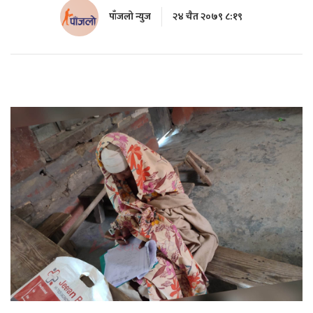
पाँजलो न्युज
२४ चैत २०७९ ८:१९