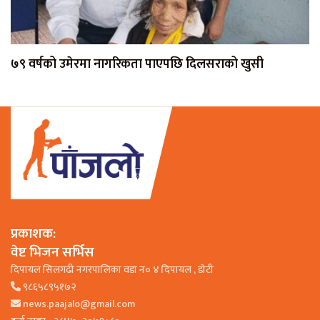
७९ वर्षको उमेरमा नागरिकता पाएपछि दिलसराको खुसी
प्रकाशक:
वेष्ट भिजन सर्भिस
दिपायल सिलगढी नगरपालिका वडा न० ४ दिपायल , डाेटी
९८६५८९५१७२
news.paajalo@gmail.com