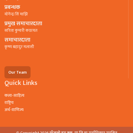
प्रबन्धक
याेगेन्द्र सिं माझि
प्रमुख समाचारदाता
सरिता कुमारी कठायत
समाचारदाता
कृष्ण बहादुर मलासी
Our Team
Quick Links
कला-साहित्य
राष्ट्रिय
अर्थ-वाणिज्य
© Copyright 2026
पाँजलो डट कम.
प्रा.लि.मा सर्वाधिकार सुरक्षित