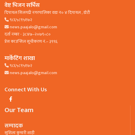
वेष्ट भिजन सर्भिस
दिपायल सिलगढी नगरपालिका वडा न० ४ दिपायल , डाेटी
९८६५८९५१७२
news.paajalo@gmail.com
दर्ता नम्बर - ३८४७–२०७९÷८०
प्रेस काउन्सिल सूचीकरण नं.– ३९९६
मार्केटिंग शाखा
९८६५८९५१७२
news.paajalo@gmail.com
Connect With Us
Our Team
सम्पादक
सुशिला कुमारी शाही