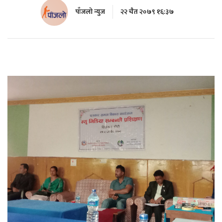
पाँजलो न्युज
२२ चैत २०७९ १६:३७