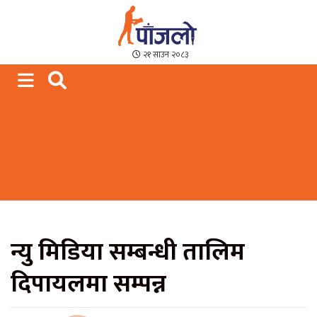
Paajalo News
We are from Far West Nepal
२१ साउन २०८३
न्यु मिडिया सम्बन्धी तालिम
दिपायलमा सम्पन्न