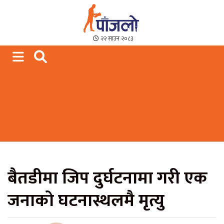
Paajalo News
We are from Far West Nepal
२२ साउन २०८३
बैतडीमा जिप दुर्घटनामा गरी एक
जनाको घटनास्थलमै मृत्यु