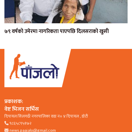
७९ वर्षको उमेरमा नागरिकता पाएपछि दिलसराको खुसी
प्रकाशक:
वेष्ट भिजन सर्भिस
दिपायल सिलगढी नगरपालिका वडा न० ४ दिपायल , डाेटी
९८६५८९५१७२
news.paajalo@gmail.com