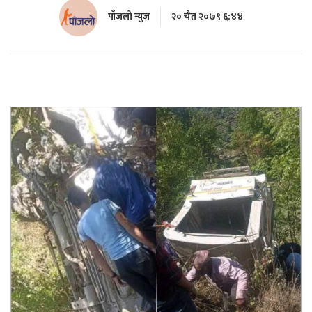
पाँजलो न्युज
२० चैत २०७९ ६:४४