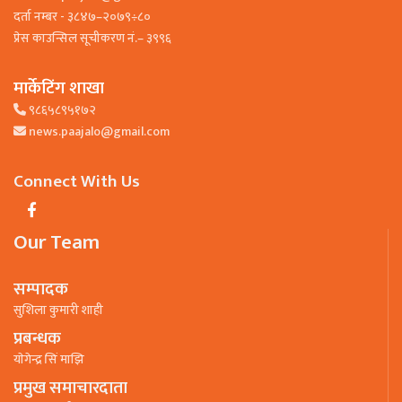
दर्ता नम्बर - ३८४७–२०७९÷८०
प्रेस काउन्सिल सूचीकरण नं.– ३९९६
मार्केटिंग शाखा
९८६५८९५१७२
news.paajalo@gmail.com
Connect With Us
Our Team
सम्पादक
सुशिला कुमारी शाही
प्रबन्धक
याेगेन्द्र सिं माझि
प्रमुख समाचारदाता