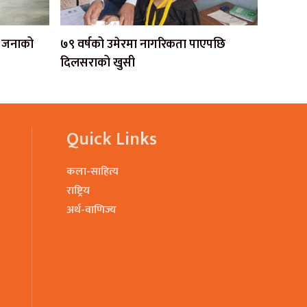
एक जनाको
७९ वर्षको उमेरमा नागरिकता पाएपछि
दिलसराको खुसी
Quick Links
कला-साहित्य
राष्ट्रिय
अर्थ-वाणिज्य