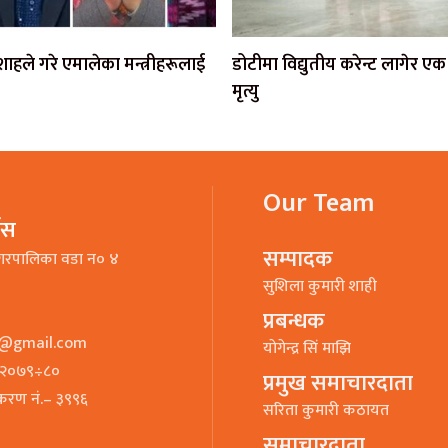
ी शाहले गरे एमालेका मन्त्रीहरूलाई
डोटीमा विद्युतीय करेन्ट लागेर 
मृत्यु
Our Team
भिस
सम्पादक
गरपालिका वडा न० ४
सुशिला कुमारी शाही
प्रबन्धक
o@gmail.com
याेगेन्द्र सिं माझि
७–२०७९÷८०
प्रमुख समाचारदाता
ीकरण नं.– ३९९६
सरिता कुमारी कठायत
समाचारदाता