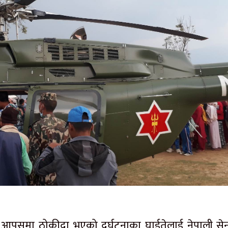
पसमा ठोकीदा भएको दुर्घटनाका घाईतेलाई नेपाली से