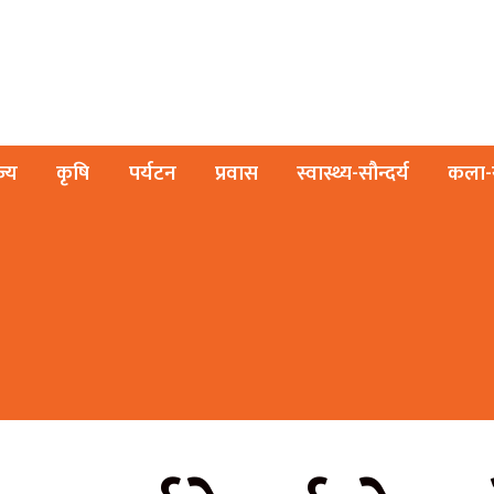
ज्य
कृषि
पर्यटन
प्रवास
स्वास्थ्य-सौन्दर्य
कला-स