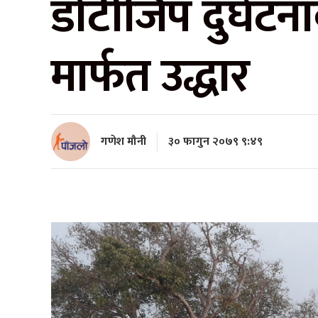
डोटीजिप दुर्घटन
मार्फत उद्धार
गणेश मौनी
३० फागुन २०७९ ९:४९