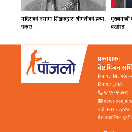
मदिराको नसामा शिक्षकद्वारा श्रीमतीको हत्या,
मुख्यमन्त्र
पक्राउ
बर्खास्त
प्रकाशक:
वेष्ट भिजन सर्
दिपायल सिलगढी न
दिपायल , डाेटी
९८६५८९५१७२
news.paajal
दर्ता नम्बर - ३८४
प्रेस काउन्सिल सूच