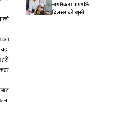
नागरिकता पाएपछि
दिलसराको खुसी
नाको
पायल
 वडा
रहरी
कप्टर
ाबाट
घटना