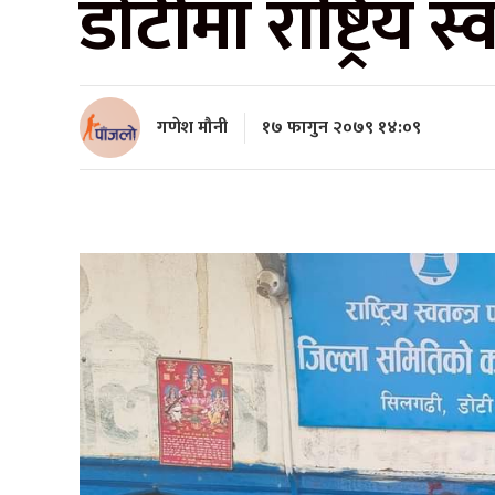
डोटीमा राष्ट्रिय स
गणेश मौनी
१७ फागुन २०७९ १४:०९