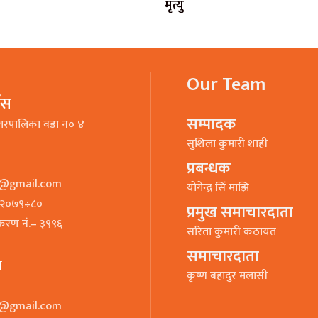
मृत्यु
Our Team
भिस
सम्पादक
गरपालिका वडा न० ४
सुशिला कुमारी शाही
प्रबन्धक
o@gmail.com
याेगेन्द्र सिं माझि
७–२०७९÷८०
प्रमुख समाचारदाता
ीकरण नं.– ३९९६
सरिता कुमारी कठायत
समाचारदाता
ा
कृष्ण बहादुर मलासी
o@gmail.com