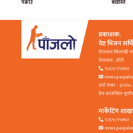
पक्राउ
बर्खास्त
प्रकाशक:
वेष्ट भिजन सर्
दिपायल सिलगढी न
दिपायल , डाेटी
९८६५८९५१७२
news.paajal
दर्ता नम्बर - ३८४
प्रेस काउन्सिल सूच
मार्केटिंग शाख
९८६५८९५१७२
news.paajal