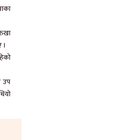
वपाका
 रुखा
ए ।
हेको
ला उप
थियो