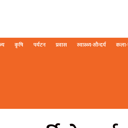
ज्य
कृषि
पर्यटन
प्रवास
स्वास्थ्य-सौन्दर्य
कला-स