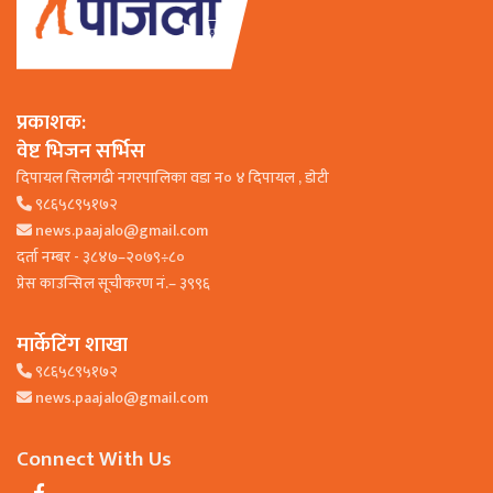
प्रकाशक:
वेष्ट भिजन सर्भिस
दिपायल सिलगढी नगरपालिका वडा न० ४ दिपायल , डाेटी
९८६५८९५१७२
news.paajalo@gmail.com
दर्ता नम्बर - ३८४७–२०७९÷८०
प्रेस काउन्सिल सूचीकरण नं.– ३९९६
मार्केटिंग शाखा
९८६५८९५१७२
news.paajalo@gmail.com
Connect With Us