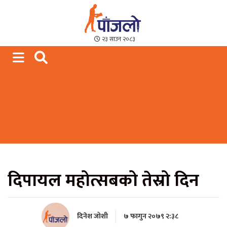
Paajalo News
We are from Far West Nepal
२३ साउन २०८३
दिपायल महोत्सबको तेस्रो दिन
दिनेश जोशी
७ फागुन २०७९ २:३८