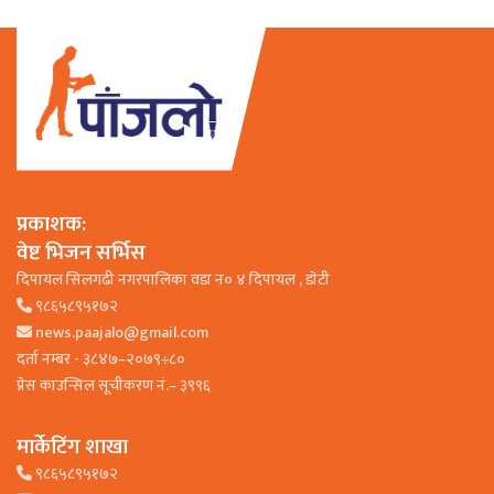
प्रकाशक:
वेष्ट भिजन सर्भिस
दिपायल सिलगढी नगरपालिका वडा न० ४ दिपायल , डाेटी
९८६५८९५१७२
news.paajalo@gmail.com
दर्ता नम्बर - ३८४७–२०७९÷८०
प्रेस काउन्सिल सूचीकरण नं.– ३९९६
मार्केटिंग शाखा
९८६५८९५१७२