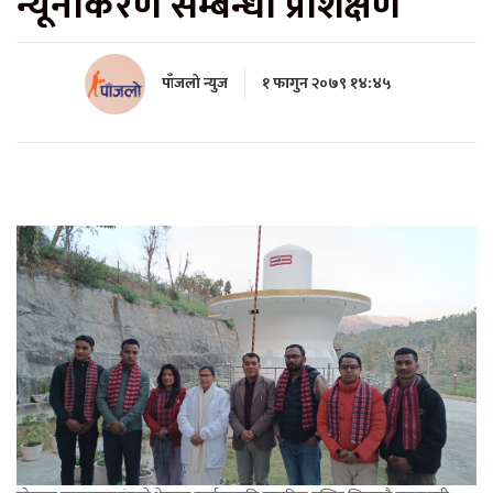
न्यूनीकरण सम्बन्धी प्रशिक्षण
पाँजलो न्युज
१ फागुन २०७९ १४:४५