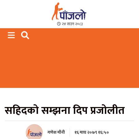
Paajalo News
We are from Far West Nepal
२४ साउन २०८३
सहिदको सम्झना दिप प्रजोलीत
गणेश मौनी
१६ माघ २०७९ १६:५०