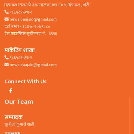
दिपायल सिलगढी नगरपालिका वडा न० ४ दिपायल , डाेटी
९८६५८९५१७२
news.paajalo@gmail.com
दर्ता नम्बर - ३८४७–२०७९÷८०
प्रेस काउन्सिल सूचीकरण नं.– ३९९६
मार्केटिंग शाखा
९८६५८९५१७२
news.paajalo@gmail.com
Connect With Us
Our Team
सम्पादक
सुशिला कुमारी शाही
प्रबन्धक