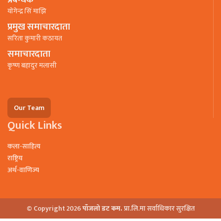
याेगेन्द्र सिं माझि
प्रमुख समाचारदाता
सरिता कुमारी कठायत
समाचारदाता
कृष्ण बहादुर मलासी
Our Team
Quick Links
कला-साहित्य
राष्ट्रिय
अर्थ-वाणिज्य
© Copyright 2026
पाँजलो डट कम.
प्रा.लि.मा सर्वाधिकार सुरक्षित