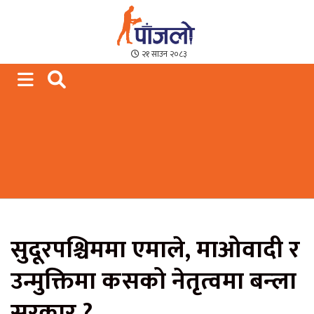
Paajalo News
We are from Far West Nepal
२१ साउन २०८३
सुदूरपश्चिममा एमाले, माओवादी र
उन्मुक्तिमा कसको नेतृत्वमा बन्ला
सरकार ?