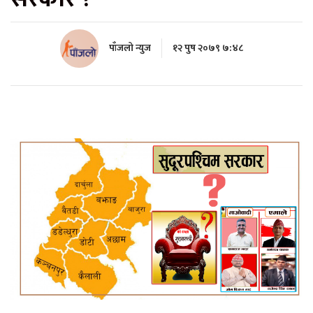
पाँजलो न्युज
१२ पुष २०७९ ७:४८