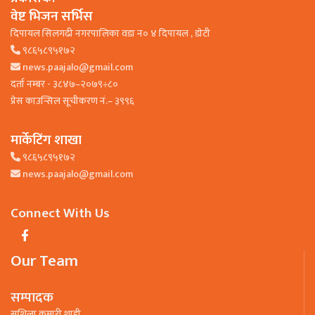
वेष्ट भिजन सर्भिस
दिपायल सिलगढी नगरपालिका वडा न० ४ दिपायल , डाेटी
९८६५८९५१७२
news.paajalo@gmail.com
दर्ता नम्बर - ३८४७–२०७९÷८०
प्रेस काउन्सिल सूचीकरण नं.– ३९९६
मार्केटिंग शाखा
९८६५८९५१७२
news.paajalo@gmail.com
Connect With Us
Our Team
सम्पादक
सुशिला कुमारी शाही