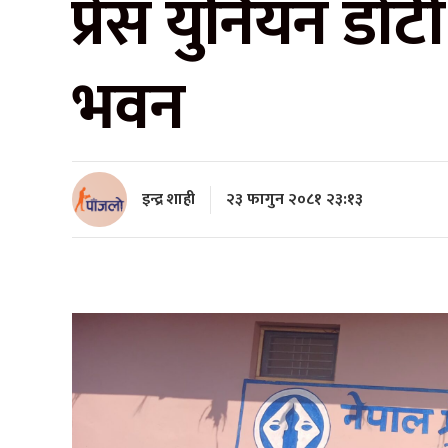
प्रेस युनियन डोट
भवन
इन्द्र शाही
२३ फागुन २०८१ २३:१३