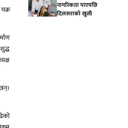
नागरिकता पाएपछि
चक्र
दिलसराको खुसी
्माण
ुद्ध
्यक्ष
 छन्।
ढेको
िक्रम