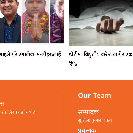
ी शाहले गरे एमालेका मन्त्रीहरूलाई
डोटीमा विद्युतीय करेन्ट लागेर 
मृत्यु
Our Team
भिस
सम्पादक
गरपालिका वडा न० ४
सुशिला कुमारी शाही
प्रबन्धक