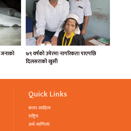
एक जनाको
७९ वर्षको उमेरमा नागरिकता पाएपछि
दिलसराको खुसी
Quick Links
कला-साहित्य
राष्ट्रिय
अर्थ-वाणिज्य