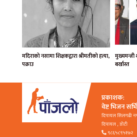
मदिराको नसामा शिक्षकद्वारा श्रीमतीको हत्या,
मुख्यमन्त्र
पक्राउ
बर्खास्त
प्रकाशक:
वेष्ट भिजन सर्
दिपायल सिलगढी न
दिपायल , डाेटी
९८६५८९५१७२