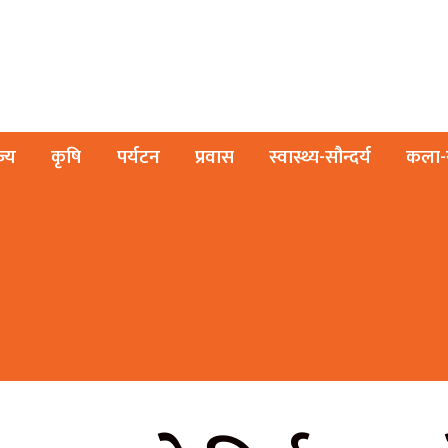
ज्य
कृषि
पर्यटन
प्रवास
स्वास्थ्य-सौन्दर्य
कला-स