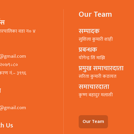
Our Team
भिस
सम्पादक
गरपालिका वडा न० ४
सुशिला कुमारी शाही
प्रबन्धक
o@gmail.com
याेगेन्द्र सिं माझि
७–२०७९÷८०
प्रमुख समाचारदाता
ीकरण नं.– ३९९६
सरिता कुमारी कठायत
समाचारदाता
ा
कृष्ण बहादुर मलासी
o@gmail.com
Our Team
th Us