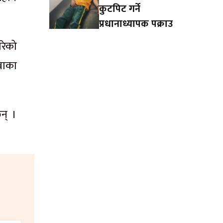
कुटपिट गर्ने
प्रधानाध्यापक पक्राउ
रेको
वाका
न् ।