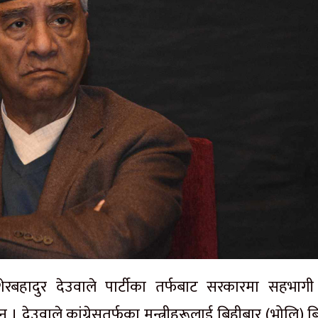
शेरबहादुर देउवाले पार्टीका तर्फबाट सरकारमा सहभागी
 देउवाले कांग्रेसतर्फका मन्त्रीहरूलाई बिहीबार (भोलि) 