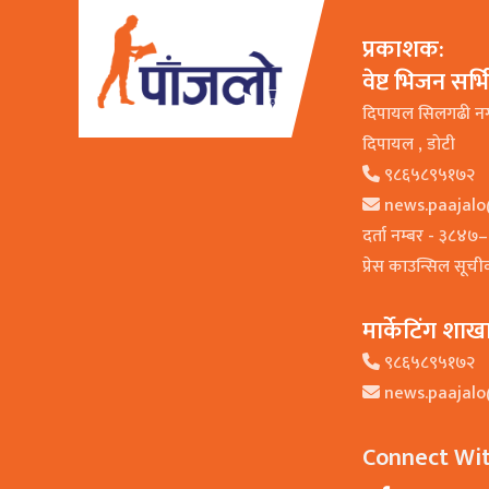
प्रकाशक:
वेष्ट भिजन सर्
दिपायल सिलगढी न
दिपायल , डाेटी
९८६५८९५१७२
news.paajal
दर्ता नम्बर - ३८४
प्रेस काउन्सिल सूच
मार्केटिंग शाख
९८६५८९५१७२
news.paajal
Connect Wi