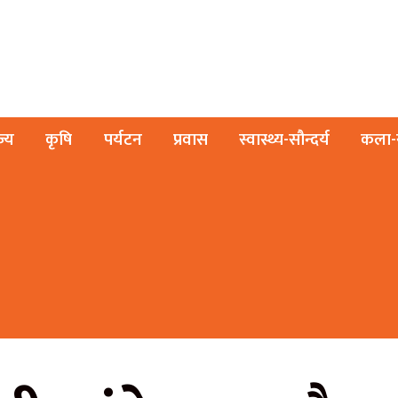
ज्य
कृषि
पर्यटन
प्रवास
स्वास्थ्य-सौन्दर्य
कला-स