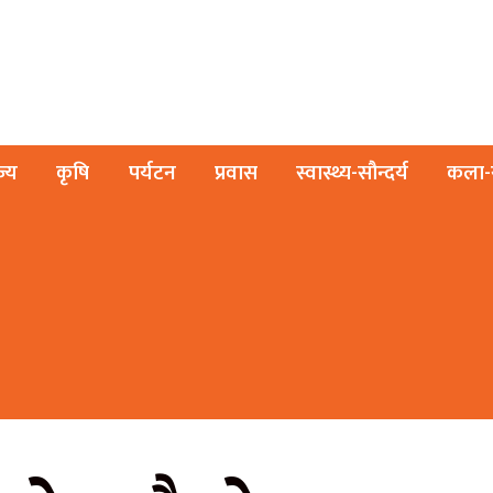
ज्य
कृषि
पर्यटन
प्रवास
स्वास्थ्य-सौन्दर्य
कला-स