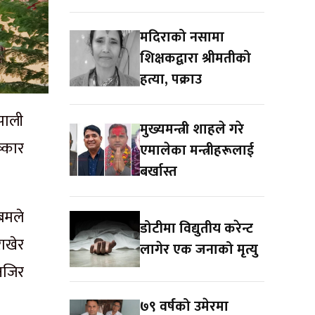
मदिराको नसामा
शिक्षकद्वारा श्रीमतीको
हत्या, पक्राउ
पाली
मुख्यमन्त्री शाहले गरे
ष्कार
एमालेका मन्त्रीहरूलाई
बर्खास्त
बमले
डोटीमा विद्युतीय करेन्ट
ाखेर
लागेर एक जनाको मृत्यु
नजिर
७९ वर्षको उमेरमा