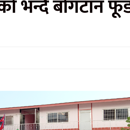
को भन्दै बोगटान फू