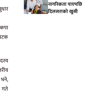
नागरिकता पाएपछि
सुधार
दिलसराको खुसी
ेकपा
 पटक
दस्य
तरीय
भने,
 गते