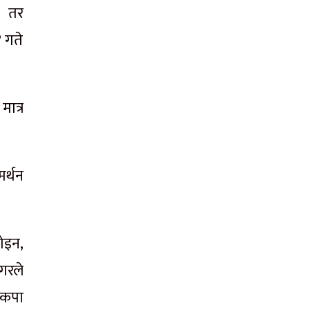
। तर
 गते
ात्र
र्थन
ोइन,
गरले
ेकपा