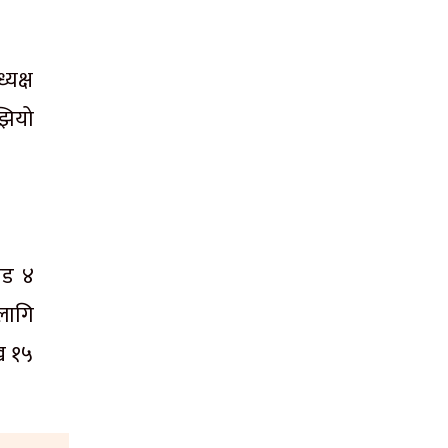
्यक्ष
झियो
ोड ४
लागि
ख १५