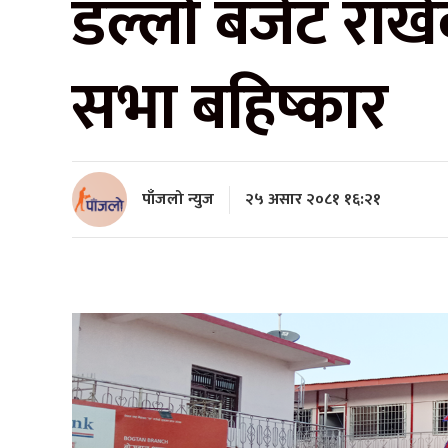
डल्लो बजेट राखे
सभा बहिष्कार
पाँजलो न्युज
२५ असार २०८१ १६:२१