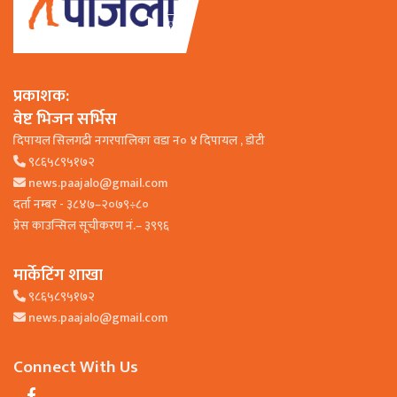
प्रकाशक:
वेष्ट भिजन सर्भिस
दिपायल सिलगढी नगरपालिका वडा न० ४ दिपायल , डाेटी
९८६५८९५१७२
news.paajalo@gmail.com
दर्ता नम्बर - ३८४७–२०७९÷८०
प्रेस काउन्सिल सूचीकरण नं.– ३९९६
मार्केटिंग शाखा
९८६५८९५१७२
news.paajalo@gmail.com
Connect With Us