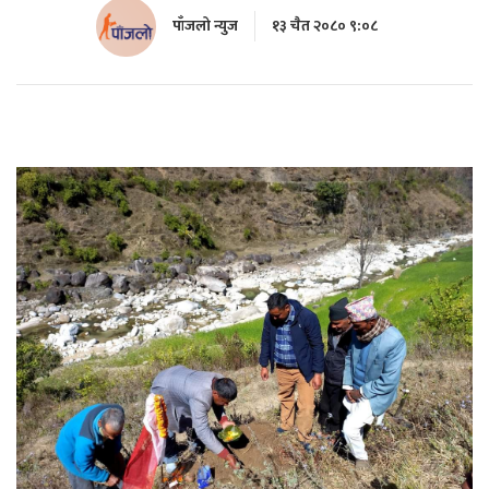
पाँजलो न्युज
१३ चैत २०८० ९:०८