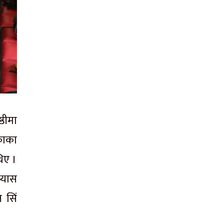
ठीमा
काका
िए ।
्यास
दन
सिं