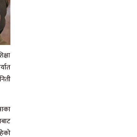
क्षा
्यात
निती
्षाका
ाबाट
हेको