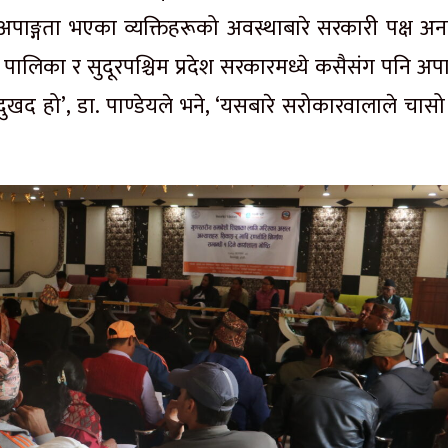
अपाङ्गता भएका व्यक्तिहरूको अवस्थाबारे सरकारी पक्ष अनभ
ालिका र सुदूरपश्चिम प्रदेश सरकारमध्ये कसैसंग पनि अपाङ
ुखद हो’, डा. पाण्डेयले भने, ‘यसबारे सरोकारवालाले चासो