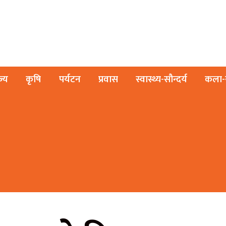
ज्य
कृषि
पर्यटन
प्रवास
स्वास्थ्य-सौन्दर्य
कला-स