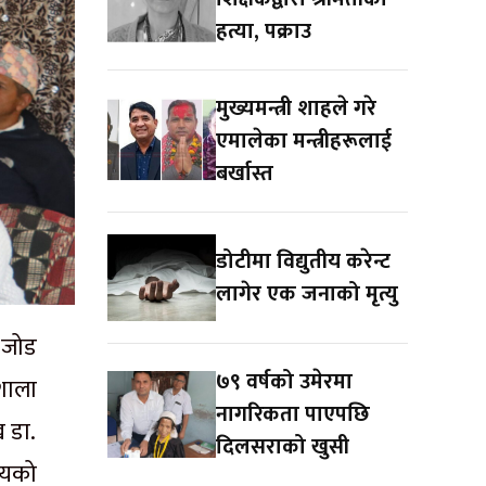
हत्या, पक्राउ
मुख्यमन्त्री शाहले गरे
एमालेका मन्त्रीहरूलाई
बर्खास्त
डोटीमा विद्युतीय करेन्ट
लागेर एक जनाको मृत्यु
ा जोड
७९ वर्षको उमेरमा
शाला
नागरिकता पाएपछि
ख डा.
दिलसराको खुसी
ालयको