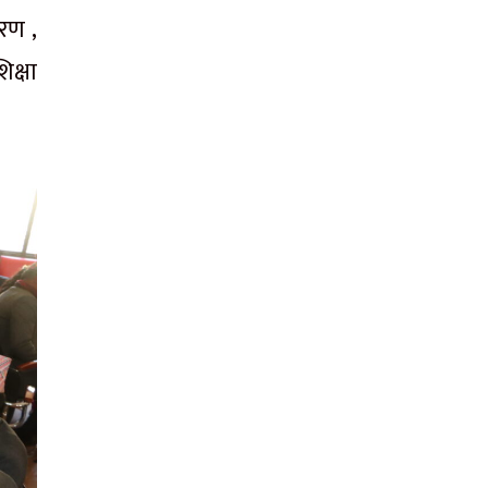
रण ,
क्षा