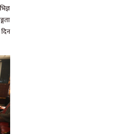
िज्ञ
्गता
 दिन