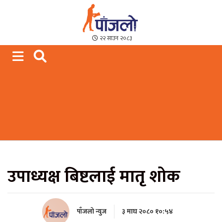
Paajalo News
We are from Far West Nepal
२२ साउन २०८३
उपाध्यक्ष बिष्टलाई मातृ शोक
पाँजलो न्युज
३ माघ २०८० १०:५४