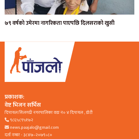
७९ वर्षको उमेरमा नागरिकता पाएपछि दिलसराको खुसी
प्रकाशक:
वेष्ट भिजन सर्भिस
दिपायल सिलगढी नगरपालिका वडा न० ४ दिपायल , डाेटी
९८६५८९५१७२
news.paajalo@gmail.com
दर्ता नम्बर - ३८४७–२०७९÷८०