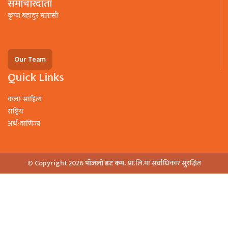
समाचारदाता
कृष्ण बहादुर मलासी
Our Team
Quick Links
कला-साहित्य
राष्ट्रिय
अर्थ-वाणिज्य
© Copyright 2026
पाँजलो डट कम.
प्रा.लि.मा सर्वाधिकार सुरक्षित