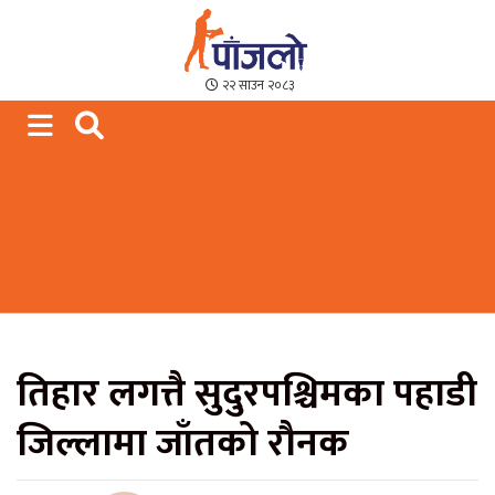
Paajalo News
We are from Far West Nepal
२२ साउन २०८३
तिहार लगत्तै सुदुरपश्चिमका पहाडी
जिल्लामा जाँतको रौनक