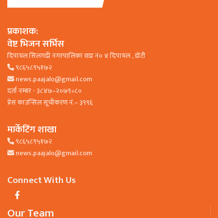
प्रकाशक:
वेष्ट भिजन सर्भिस
दिपायल सिलगढी नगरपालिका वडा न० ४ दिपायल , डाेटी
९८६५८९५१७२
news.paajalo@gmail.com
दर्ता नम्बर - ३८४७–२०७९÷८०
प्रेस काउन्सिल सूचीकरण नं.– ३९९६
मार्केटिंग शाखा
९८६५८९५१७२
news.paajalo@gmail.com
Connect With Us
Our Team