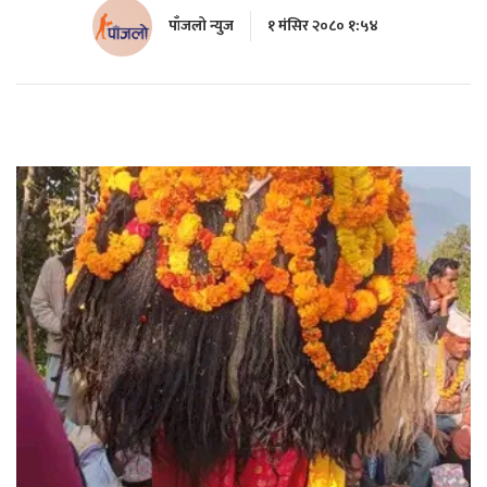
पाँजलो न्युज
१ मंसिर २०८० १:५४