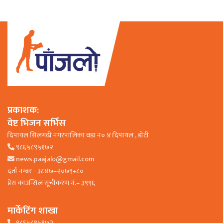
प्रकाशक:
वेष्ट भिजन सर्भिस
दिपायल सिलगढी नगरपालिका वडा न० ४ दिपायल , डाेटी
९८६५८९५१७२
news.paajalo@gmail.com
दर्ता नम्बर - ३८४७–२०७९÷८०
प्रेस काउन्सिल सूचीकरण नं.– ३९९६
मार्केटिंग शाखा
९८६५८९५१७२