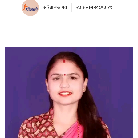
सरिता कठायत
२७ असोज २०८० ३:१९