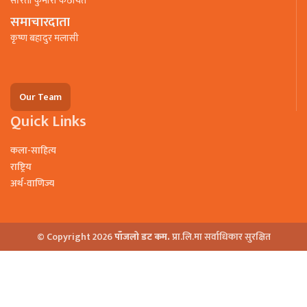
सरिता कुमारी कठायत
समाचारदाता
कृष्ण बहादुर मलासी
Our Team
Quick Links
कला-साहित्य
राष्ट्रिय
अर्थ-वाणिज्य
© Copyright 2026
पाँजलो डट कम.
प्रा.लि.मा सर्वाधिकार सुरक्षित