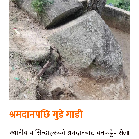
श्रमदानपछि गुडे गाडी
स्थानीय बासिन्दाहरूको श्रमदानबाट चनकट्टे– सेला