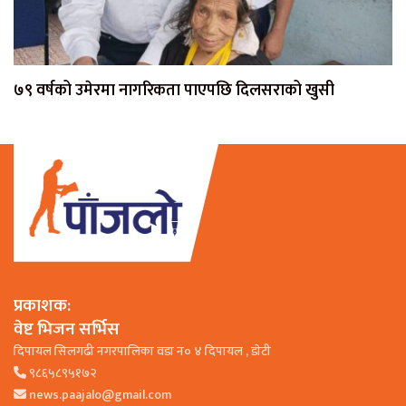
७९ वर्षको उमेरमा नागरिकता पाएपछि दिलसराको खुसी
प्रकाशक:
वेष्ट भिजन सर्भिस
दिपायल सिलगढी नगरपालिका वडा न० ४ दिपायल , डाेटी
९८६५८९५१७२
news.paajalo@gmail.com