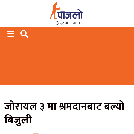
Paajalo News
We are from Far West Nepal
२२ साउन २०८३
जोरायल ३ मा श्रमदानबाट बल्यो
बिजुली