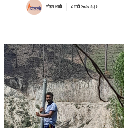
मोहन शाही
८ भदौ २०८० ६:३१