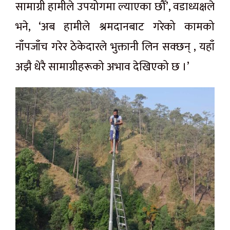
सामाग्री हामीले उपयोगमा ल्याएका छौँ’, वडाध्यक्षले
भने, ‘अब हामीले श्रमदानबाट गरेको कामको
नाँपजाँच गरेर ठेकेदारले भुक्तानी लिन सक्छन् , यहाँ
अझै धेरै सामाग्रीहरूको अभाव देखिएको छ ।’