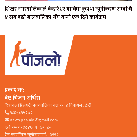
शिखर नगरपालिकाले केदारेश्वर माविमा कुप्रथा न्यूनीकरण सम्बन्धि
४ सय बढी बालबालिका सँग गर्‍यो एक दिने कार्यक्रम
प्रकाशक:
वेष्ट भिजन सर्भिस
दिपायल सिलगढी नगरपालिका वडा न० ४ दिपायल , डाेटी
९८६५८९५१७२
news.paajalo@gmail.com
दर्ता नम्बर - ३८४७–२०७९÷८०
प्रेस काउन्सिल सूचीकरण नं.– ३९९६