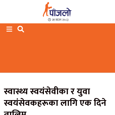
Paajalo News
We are from Far West Nepal
२१ साउन २०८३
स्वास्थ्य स्वयंसेवीका र युवा
स्वयंसेवकहरूका लागि एक दिने
तालिम