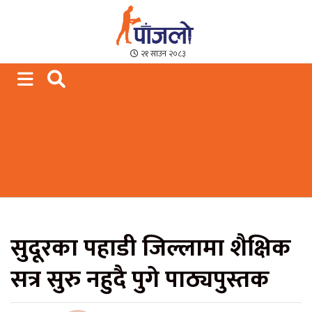
Paajalo News
We are from Far West Nepal
२१ साउन २०८३
सुदूरका पहाडी जिल्लामा शैक्षिक
सत्र सुरु नहुदै पुगे पाठ्यपुस्तक