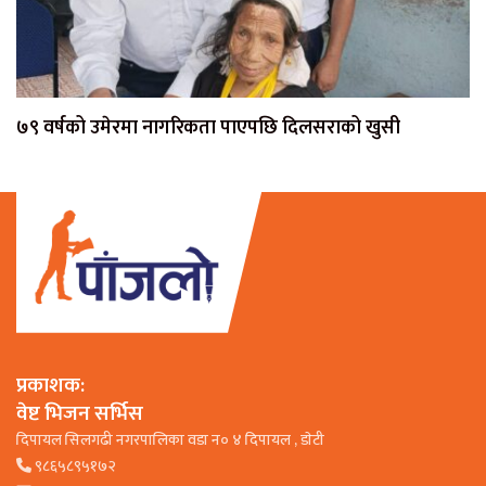
७९ वर्षको उमेरमा नागरिकता पाएपछि दिलसराको खुसी
प्रकाशक:
वेष्ट भिजन सर्भिस
दिपायल सिलगढी नगरपालिका वडा न० ४ दिपायल , डाेटी
९८६५८९५१७२