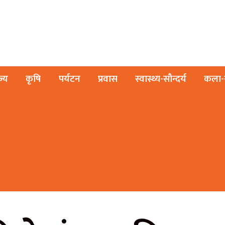
ज्य
कृषि
पर्यटन
प्रवास
स्वास्थ्य-सौन्दर्य
कला-स