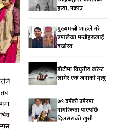
हत्या, पक्राउ
मुख्यमन्त्री शाहले गरे
एमालेका मन्त्रीहरूलाई
बर्खास्त
डोटीमा विद्युतीय करेन्ट
लागेर एक जनाको मृत्यु
टीले
 तथा
७९ वर्षको उमेरमा
चरणमा
नागरिकता पाएपछि
िन्न
दिलसराको खुसी
म्पस