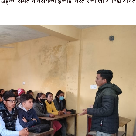
्ष खड्का समेत नेविसंघको इकाइ विस्तारका लागि विद्यार्थीने