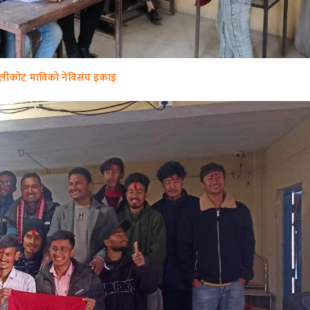
लीकोट माविको नेविसंघ इकाइ