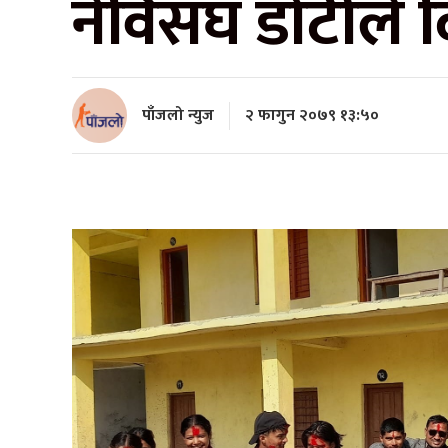
नेविसंघ डोटीले द
पाँजलो न्युज
२ फागुन २०७९ १३:५०