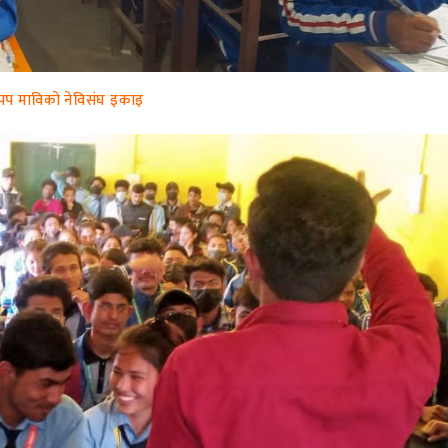
पप माविको नेविसंघ इकाइ