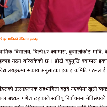
्पेश्वर माविको नेविसंघ इकाइ
यामिक विद्यालय, दिल्पेश्वर क्याम्पस, कुमालीकोट मावि, क
को इकाइ गठन गरिसकेको छ । डोटी बहुुमुखि क्याम्पस इक
 तथा विद्यालयहरुमा संकाय अनुसारका इकाइ कमिटि गठनलाई
ार्थीहरुको उत्साहजनक सहभागिता बढ्दै गएकोमा खुसी व्यक्त 
लिका अध्यक्ष गणेश खड्काले स्ववियू निर्वाचनमा नेविसंघक