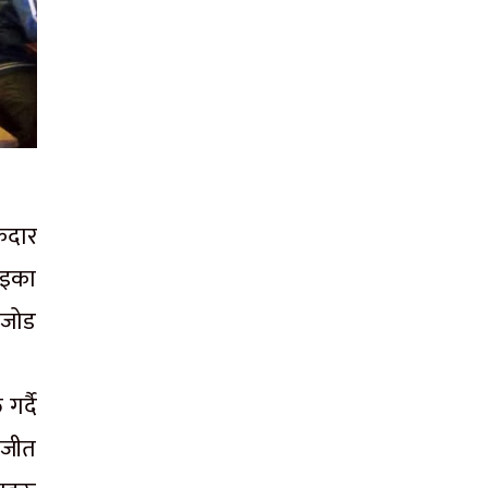
ेदार
ाइका
 जोड
गर्दै
ो जीत