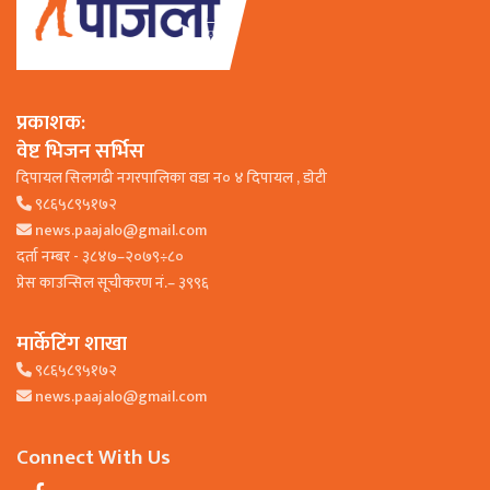
प्रकाशक:
वेष्ट भिजन सर्भिस
दिपायल सिलगढी नगरपालिका वडा न० ४ दिपायल , डाेटी
९८६५८९५१७२
news.paajalo@gmail.com
दर्ता नम्बर - ३८४७–२०७९÷८०
प्रेस काउन्सिल सूचीकरण नं.– ३९९६
मार्केटिंग शाखा
९८६५८९५१७२
news.paajalo@gmail.com
Connect With Us